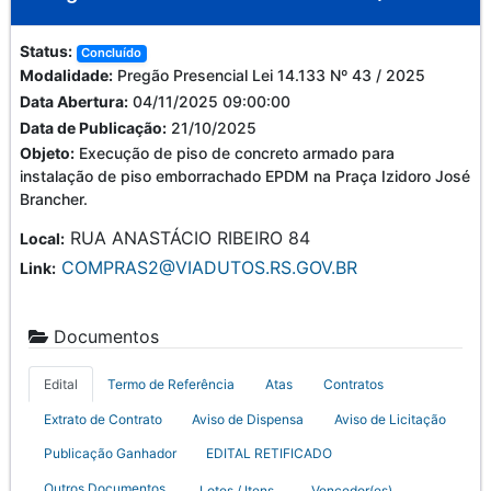
Status:
Concluído
Modalidade:
Pregão Presencial Lei 14.133 Nº 43 / 2025
Data Abertura:
04/11/2025 09:00:00
Data de Publicação:
21/10/2025
Objeto:
Execução de piso de concreto armado para
instalação de piso emborrachado EPDM na Praça Izidoro José
Brancher.
RUA ANASTÁCIO RIBEIRO 84
Local:
COMPRAS2@VIADUTOS.RS.GOV.BR
Link:
Documentos
Edital
Termo de Referência
Atas
Contratos
Extrato de Contrato
Aviso de Dispensa
Aviso de Licitação
Publicação Ganhador
EDITAL RETIFICADO
Outros Documentos
Lotes / Itens
Vencedor(es)