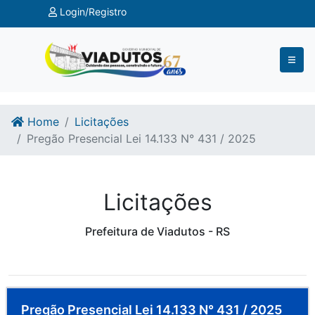
Ir para o conteúdo
Ir para o fim do conteúdo
Login/Registro
Home
Licitações
Pregão Presencial Lei 14.133 N° 431 / 2025
Licitações
Prefeitura de Viadutos - RS
Pregão Presencial Lei 14.133 N° 431 / 2025