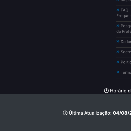
FAQ -
Freque
Pesqu
da Prefe
Dados
Secre
Políti
Termo
Horário d
Última Atualização:
04/08/