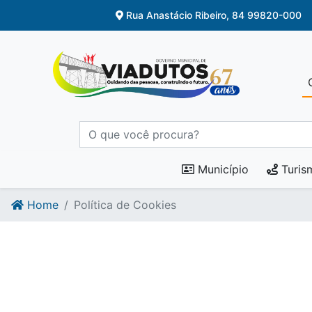
Ir para o conteúdo
Ir para o fim do conteúdo
Rua Anastácio Ribeiro, 84 99820-000
Município
Turis
Home
Política de Cookies