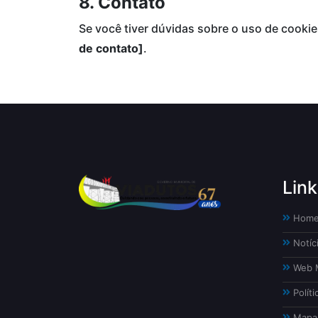
8. Contato
Se você tiver dúvidas sobre o uso de cookie
de contato]
.
Link
Hom
Notíc
Web M
Políti
Mapa 