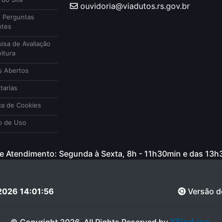
ouvidoria@viadutos.rs.gov.br
 Perguntas
ntes
isa de Avaliação
itura
 Abertos
tarias
ca de Cookies
 de Uso
e Atendimento: Segunda à Sexta, 8h - 11h30min e das 13
2026 14:01:56
Versão d
XFind.inc
© Copyright 2026, All Rights Reserved by
.