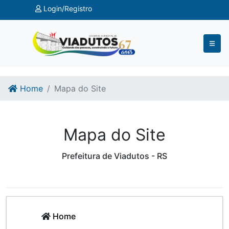
Ir para o conteúdo
Ir para o fim do conteúdo
Login/Registro
Home
Mapa do Site
Mapa do Site
Prefeitura de Viadutos - RS
Home