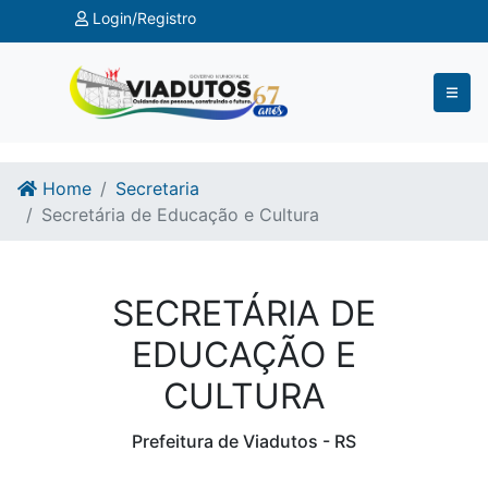
Ir para o conteúdo
Ir para o fim do conteúdo
Login/Registro
Home
Secretaria
Secretária de Educação e Cultura
SECRETÁRIA DE
EDUCAÇÃO E
CULTURA
Prefeitura de Viadutos - RS