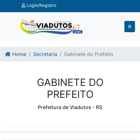
Ir para o conteúdo
Ir para o fim do conteúdo
Login/Registro
Home
Secretaria
Gabinete do Prefeito
GABINETE DO
PREFEITO
Prefeitura de Viadutos - RS