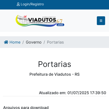
Ir para o conteúdo
Ir para o fim do conteúdo
Login/Registro
Home
Governo
Portarias
Portarias
Prefeitura de Viadutos - RS
Atualizado em: 01/07/2025 17:39:50
Arquivos para download