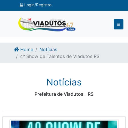
Ir para o conteúdo
Ir para o fim do conteúdo
Login/Registro
Home
Notícias
4º Show de Talentos de Viadutos RS
Notícias
Prefeitura de Viadutos - RS