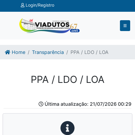
Ir para o conteúdo
Ir para o fim do conteúdo
Login/Registro
Home
Transparência
PPA / LDO / LOA
PPA / LDO / LOA
Última atualização: 21/07/2026 00:29