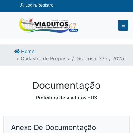
Ir para o conteúdo
Ir para o fim do conteúdo
Login/Registro
Home
Cadastro de Proposta / Dispensa: 335 / 2025
Documentação
Prefeitura de Viadutos - RS
Anexo De Documentação