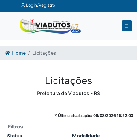
Ir para o conteúdo
Ir para o fim do conteúdo
Login/Registro
Home
Licitações
Licitações
Prefeitura de Viadutos - RS
Última atualização: 06/08/2026 16:52:03
Filtros
Status
Modalidade