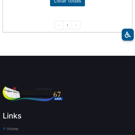
Listar todas
‹
1
›
Links
Home