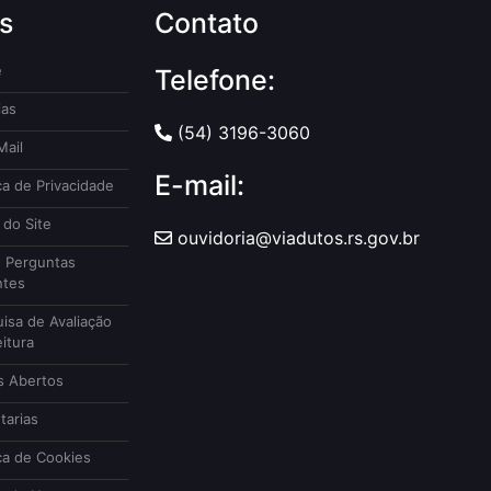
s
Contato
e
Telefone:
ias
(54) 3196-3060
ail
E-mail:
ca de Privacidade
do Site
ouvidoria@viadutos.rs.gov.br
 Perguntas
ntes
isa de Avaliação
itura
 Abertos
tarias
ca de Cookies