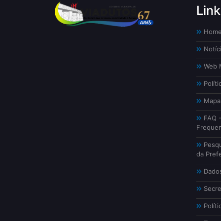
Link
Hom
Notíc
Web M
Políti
Mapa 
FAQ -
Freque
Pesqu
da Prefe
Dados
Secre
Políti