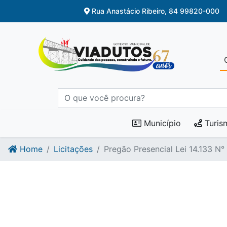
Ir para o conteúdo
Ir para o fim do conteúdo
Rua Anastácio Ribeiro, 84 99820-000
Município
Turis
Home
Licitações
Pregão Presencial Lei 14.133 N°