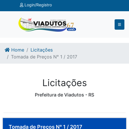
Ir para o conteúdo
Ir para o fim do conteúdo
Login/Registro
Home
Licitações
Tomada de Preços N° 1 / 2017
Licitações
Prefeitura de Viadutos - RS
Tomada de Preços N° 1 / 2017