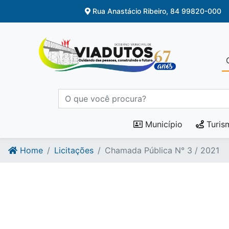
Ir para o conteúdo
Ir para o fim do conteúdo
Rua Anastácio Ribeiro, 84 99820-000
Município
Turis
Home
Licitações
Chamada Pública N° 3 / 2021