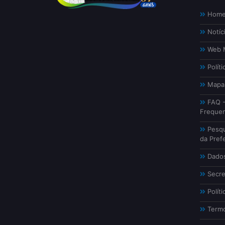
Hom
Notíc
Web M
Políti
Mapa 
FAQ -
Freque
Pesqu
da Prefe
Dados
Secre
Políti
Termo