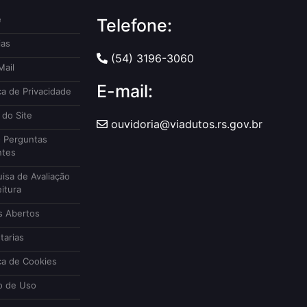
e
Telefone:
ias
(54) 3196-3060
ail
E-mail:
ca de Privacidade
do Site
ouvidoria@viadutos.rs.gov.br
 Perguntas
ntes
isa de Avaliação
itura
 Abertos
tarias
ca de Cookies
 de Uso