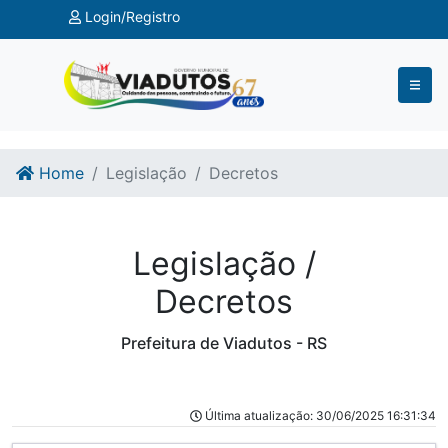
Ir para o conteúdo
Ir para o fim do conteúdo
Login/Registro
Home
Legislação
Decretos
Legislação /
Decretos
Prefeitura de Viadutos - RS
Última atualização: 30/06/2025 16:31:34